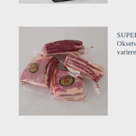
SUPE
Oksetv
varier