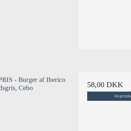
IS - Burger af Iberico
58,00 DKK
dsgris, Cebo
Vis produ