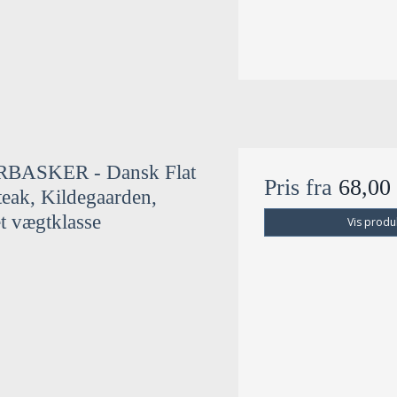
BASKER - Dansk Flat
Pris fra
68,0
teak, Kildegaarden,
et vægtklasse
Vis produ