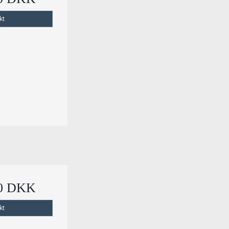
kt
00 DKK
kt