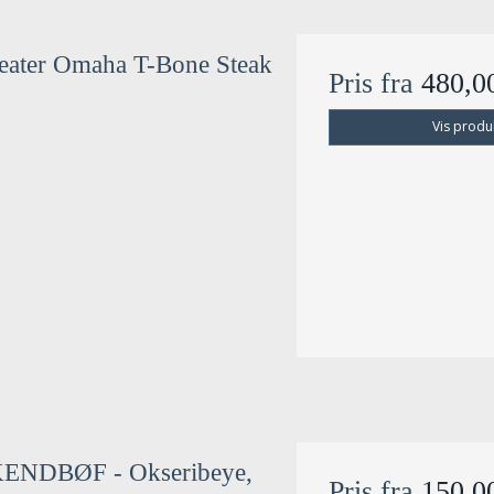
eater Omaha T-Bone Steak
Pris fra
480,
Vis produ
NDBØF - Okseribeye,
Pris fra
150,