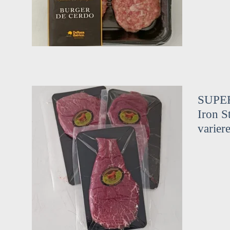
SUPER
Iron S
varier