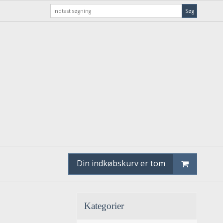
Søg
Din indkøbskurv er tom
Kategorier