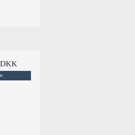
0 DKK
kt