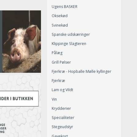
Ugens BASKER
Oksekød
Svinekød
Spanske udskæringer
Klippinge Slagteren
Pålæg
Grill Pølser
Fjerkræ - Hopballe Mølle kyllinger
Fjerkræ
Lam og Vildt
Vin
Krydderier
Specialiteter
Stegeudstyr
Gavekort