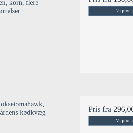
en, korn, flere
ørrelser
Vis produ
 oksetomahawk,
Pris fra
296,
kårdens kødkvæg
Vis produ