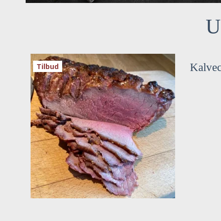
U
Kalvec
Tilbud