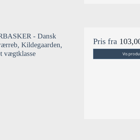
RBASKER - Dansk
Pris fra
103,
ærreb, Kildegaarden,
et vægtklasse
Vis produ