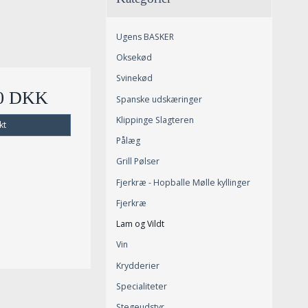
Ugens BASKER
Oksekød
Svinekød
00 DKK
Spanske udskæringer
Klippinge Slagteren
kt
Pålæg
Grill Pølser
Fjerkræ - Hopballe Mølle kyllinger
Fjerkræ
Lam og Vildt
Vin
Krydderier
Specialiteter
Stegeudstyr