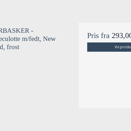
RBASKER -
Pris fra
293,
culotte m/fedt, New
d, frost
Vis produ