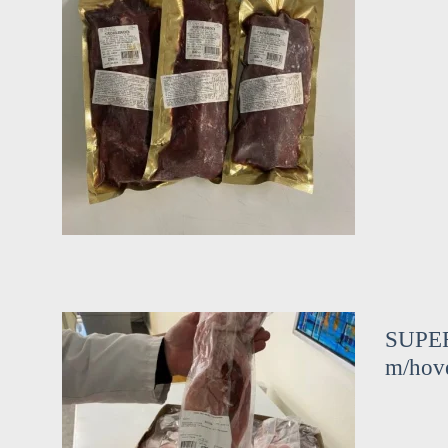
SUPER
m/hov