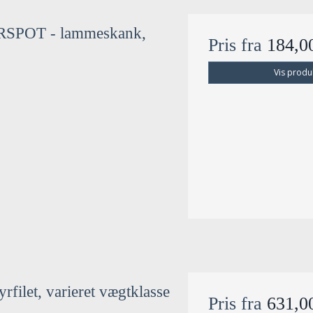
SPOT - lammeskank,
Pris fra
184,
Vis produ
rfilet, varieret vægtklasse
Pris fra
631,