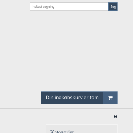
Søg
Din indkøbskurv er tom
Kategorier