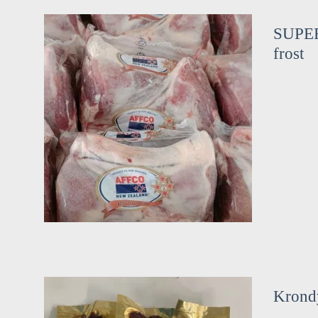
SUPER
frost
Krondy