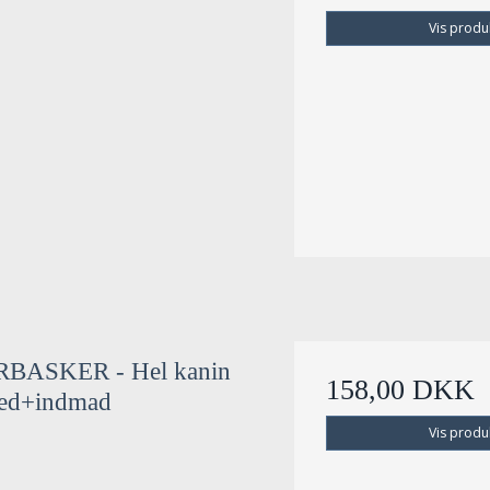
Vis produ
BASKER - Hel kanin
158,00 DKK
ed+indmad
Vis produ