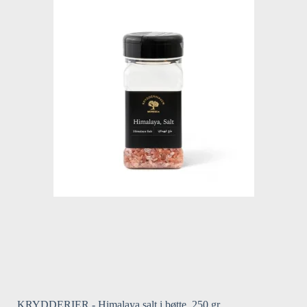
KRYDDERIER - Himalaya salt i bøtte, 250 gr.