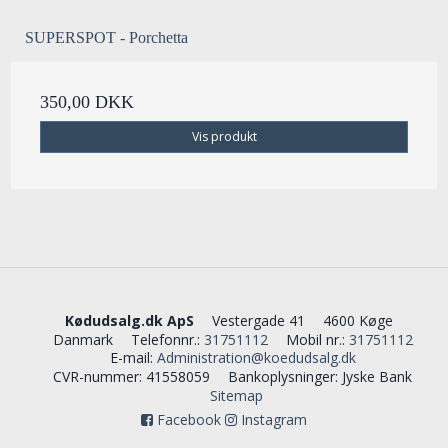
SUPERSPOT - Porchetta
350,00 DKK
Vis produkt
Kødudsalg.dk ApS
Vestergade 41
4600 Køge
Danmark
Telefonnr.
:
31751112
Mobil nr.
:
31751112
E-mail
:
Administration@koedudsalg.dk
CVR-nummer
:
41558059
Bankoplysninger
:
Jyske Bank
Sitemap
Facebook
Instagram