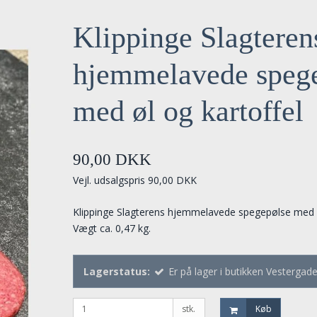
Klippinge Slagteren
hjemmelavede speg
med øl og kartoffel
90,00 DKK
Vejl. udsalgspris 90,00 DKK
Klippinge Slagterens hjemmelavede spegepølse med ø
Vægt ca. 0,47 kg.
Lagerstatus:
Er på lager i butikken Vestergad
stk.
Køb