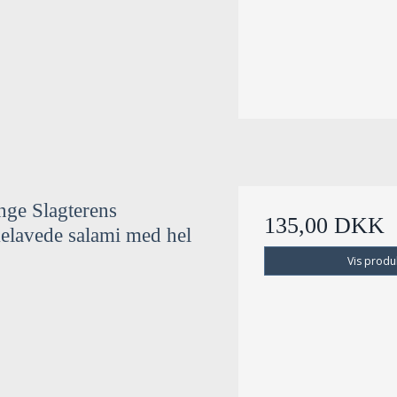
nge Slagterens
135,00 DKK
lavede salami med hel
Vis produ