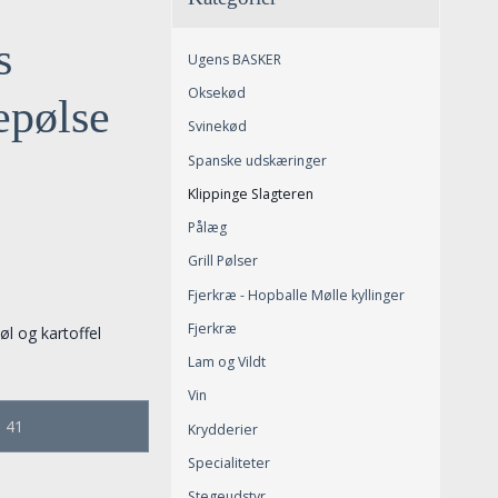
s
Ugens BASKER
Oksekød
epølse
Svinekød
Spanske udskæringer
Klippinge Slagteren
Pålæg
Grill Pølser
Fjerkræ - Hopballe Mølle kyllinger
Fjerkræ
l og kartoffel
Lam og Vildt
Vin
e 41
Krydderier
Specialiteter
Stegeudstyr