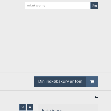
Søg
Din indkøbskurv er tom
Kategorier