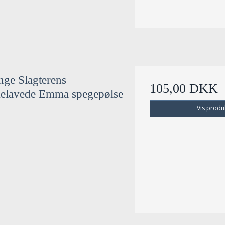
nge Slagterens
105,00 DKK
elavede Emma spegepølse
Vis produ