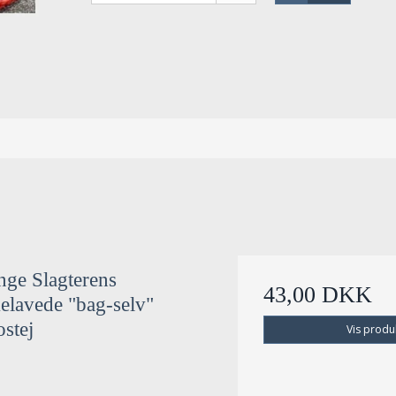
nge Slagterens
43,00 DKK
lavede "bag-selv"
ostej
Vis produ