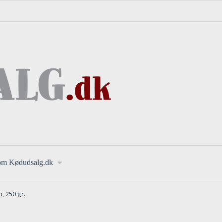
om Kødudsalg.dk
, 250 gr.