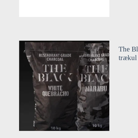
The Bl
trækul