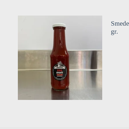
Smede
gr.