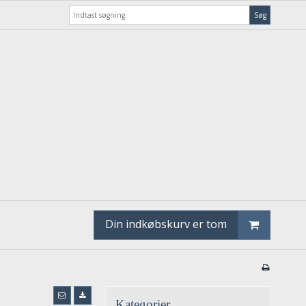
Søg
Din indkøbskurv er tom
Kategorier