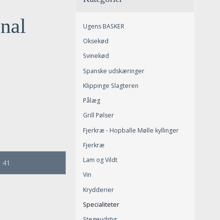
nal
Ugens BASKER
Oksekød
Svinekød
Spanske udskæringer
Klippinge Slagteren
Pålæg
Grill Pølser
Fjerkræ - Hopballe Mølle kyllinger
Fjerkræ
Lam og Vildt
e 41
Vin
Krydderier
Specialiteter
Stegeudstyr