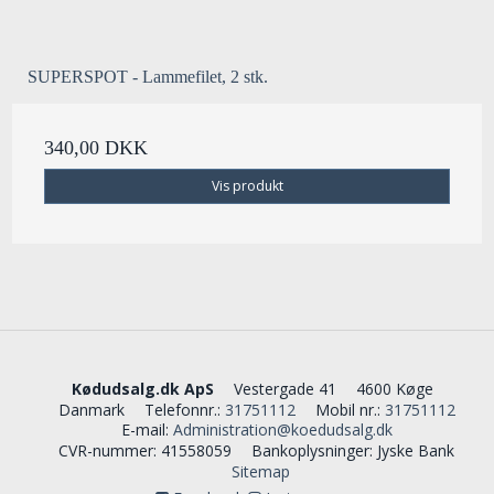
SUPERSPOT - Lammefilet, 2 stk.
340,00 DKK
Vis produkt
Kødudsalg.dk ApS
Vestergade 41
4600 Køge
Danmark
Telefonnr.
:
31751112
Mobil nr.
:
31751112
E-mail
:
Administration@koedudsalg.dk
CVR-nummer
:
41558059
Bankoplysninger
:
Jyske Bank
Sitemap